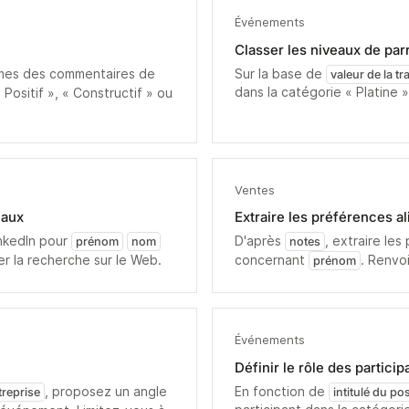
Événements
Classer les niveaux de par
hèmes des commentaires de
Sur la base de
valeur de la t
dans la catégorie « Platine »
 Positif », « Constructif » ou
Ventes
iaux
Extraire les préférences a
inkedIn pour
D'après
, extraire les
prénom
nom
notes
ver la recherche sur le Web.
concernant
. Renvo
prénom
Événements
Définir le rôle des particip
, proposez un angle
En fonction de
treprise
intitulé du po