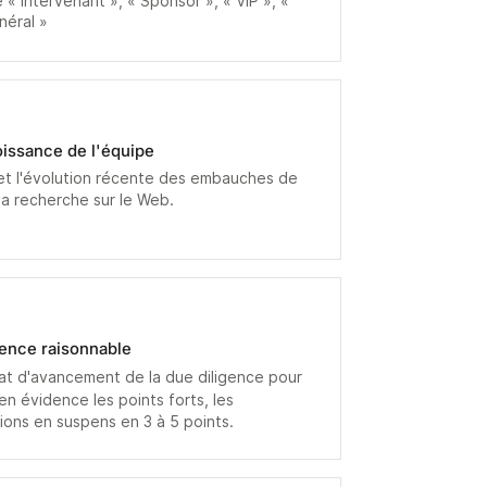
 « Intervenant », « Sponsor », « VIP », «
néral »
roissance de l'équipe
 et l'évolution récente des embauches de
 la recherche sur le Web.
gence raisonnable
tat d'avancement de la due diligence pour
en évidence les points forts, les
ions en suspens en 3 à 5 points.