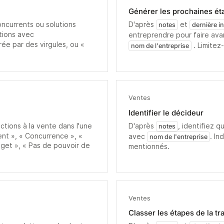
Générer les prochaines ét
oncurrents ou solutions
D'après
et
notes
dernière i
tions avec
entreprendre pour faire ava
rée par des virgules, ou «
. Limitez
nom de l'entreprise
Ventes
Identifier le décideur
ections à la vente dans l'une
D'après
, identifiez q
notes
ent », « Concurrence », «
avec
. In
nom de l'entreprise
get », « Pas de pouvoir de
mentionnés.
Ventes
Classer les étapes de la tr