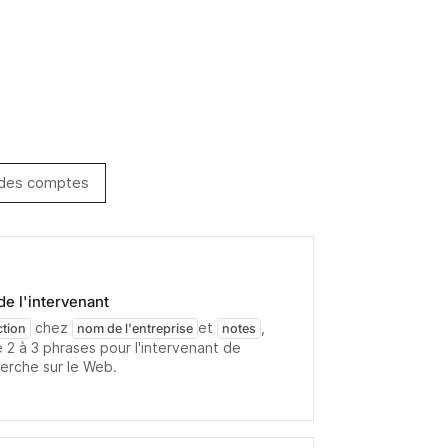
 des comptes
e l'intervenant
chez
et
,
ction
nom de l'entreprise
notes
 2 à 3 phrases pour l'intervenant de
herche sur le Web.