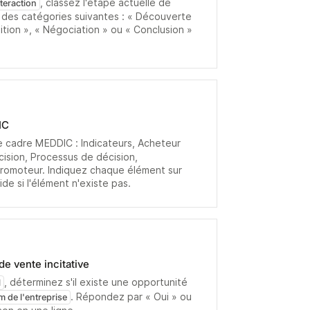
, classez l'étape actuelle de
nteraction
e des catégories suivantes : « Découverte
sition », « Négociation » ou « Conclusion »
IC
e cadre MEDDIC : Indicateurs, Acheteur
ision, Processus de décision,
 Promoteur. Indiquez chaque élément sur
ide si l'élément n'existe pas.
de vente incitative
, déterminez s'il existe une opportunité
l
. Répondez par « Oui » ou
 de l'entreprise