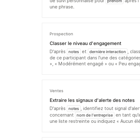
de suivi personnalisé pour
après l
prénom
une phrase.
Prospection
Classer le niveau d'engagement
D'après
et
, cla
notes
dernière interaction
de ce participant dans l'une des catégorie
», « Modérément engagé » ou « Peu enga
Ventes
Extraire les signaux d'alerte des notes
D'après
, identifiez tout signal d'a
notes
concernant
en tant qu'
nom de l'entreprise
une liste restreinte ou indiquez « Aucun él