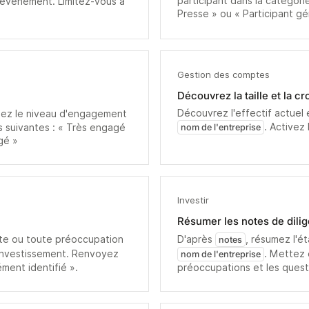
participant dans la catégorie
'événement. Limitez-vous à
Presse » ou « Participant gé
Gestion des comptes
Découvrez la taille et la c
Découvrez l'effectif actuel
ssez le niveau d'engagement
. Activez
s suivantes : « Très engagé
nom de l'entreprise
gé »
Investir
Résumer les notes de dili
lerte ou toute préoccupation
D'après
, résumez l'é
notes
investissement. Renvoyez
. Mettez 
nom de l'entreprise
ément identifié ».
préoccupations et les quest