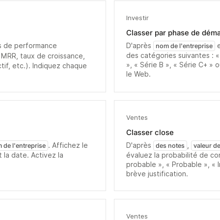
Investir
Classer par phase de dém
lés de performance
D'après
nom de l'entreprise
des catégories suivantes : 
 MRR, taux de croissance,
», « Série B », « Série C+ » 
if, etc.). Indiquez chaque
le Web.
Ventes
Classer close
. Affichez le
D'après
,
 de l'entreprise
des notes
valeur de
 la date. Activez la
évaluez la probabilité de c
probable », « Probable », « 
brève justification.
Ventes