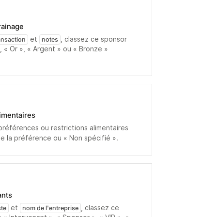
rainage
et
, classez ce sponsor
ransaction
notes
, « Or », « Argent » ou « Bronze »
limentaires
 préférences ou restrictions alimentaires
ie la préférence ou « Non spécifié ».
ants
et
, classez ce
ste
nom de l'entreprise