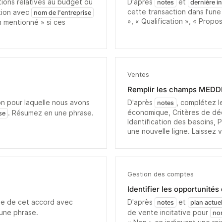
ations relatives au budget ou
D'après
et
notes
dernière i
cette transaction dans l'un
ction avec
nom de l'entreprise
», « Qualification », « Propo
n mentionné » si ces
Ventes
Remplir les champs MEDD
ison pour laquelle nous avons
D'après
, complétez l
notes
économique, Critères de déc
. Résumez en une phrase.
se
Identification des besoins,
une nouvelle ligne. Laissez v
Gestion des comptes
Identifier les opportunités 
pale de cet accord avec
D'après
et
notes
plan actue
une phrase.
de vente incitative pour
nom