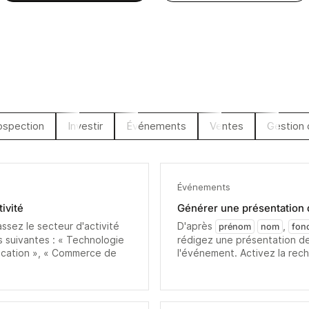
ospection
Investir
Événements
Ventes
Gestion
Événements
tivité
Générer une présentation d
lassez le secteur d'activité
D'après
,
prénom
nom
fon
s suivantes : « Technologie
rédigez une présentation de
ducation », « Commerce de
l'événement. Activez la rec