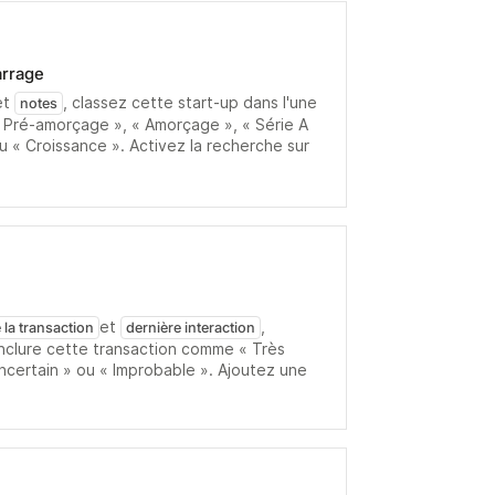
arrage
et
, classez cette start-up dans l'une
notes
« Pré-amorçage », « Amorçage », « Série A
ou « Croissance ». Activez la recherche sur
et
,
 la transaction
dernière interaction
onclure cette transaction comme « Très
Incertain » ou « Improbable ». Ajoutez une