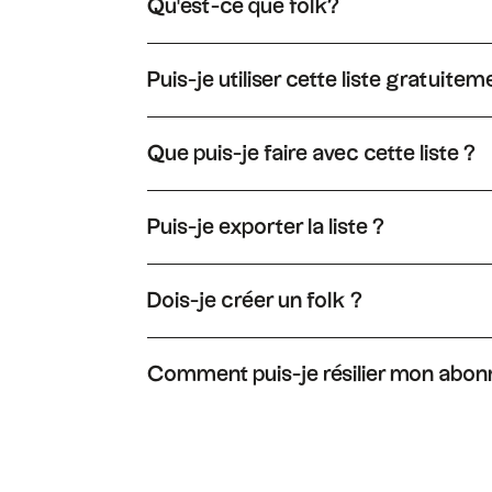
Qu'est-ce que folk?
folk un système CRM très simple, connecté à vos 
Puis-je utiliser cette liste gratuitem
Oui, vous pouvez utiliser cette liste librement. 
cliquez simplement sur « Dupliquer » pour obt
Que puis-je faire avec cette liste ?
Lorsque vous dupliquez la liste des folk, vous
suivre facilement ces relations dans un pipelin
Puis-je exporter la liste ?
Oui, vous pouvez exporter la liste au format XLS
Dois-je créer un folk ?
En effet, vous devez créer un folk pour obtenir
Comment puis-je résilier mon abo
Vous pouvez résilier votre abonnement à tout 
sur « Passer à un abonnement inférieur » dans