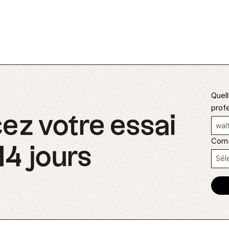
Quell
profe
 votre essai
Comb
14 jours