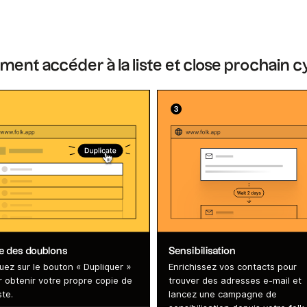
nt accéder à la liste et close prochain c
te des doublons
Sensibilisation
uez sur le bouton « Dupliquer »
Enrichissez vos contacts pour
r obtenir votre propre copie de
trouver des adresses e-mail et
ste.
lancez une campagne de