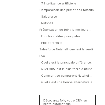
7. Intelligence artificielle
Comparaison des prix et des forfaits
Salesforce
Nutshell
Présentation de folk : la meilleure
alternative à Salesforce Nutshell
Fonctionnalités principales
Prix et forfaits
Salesforce Nutshell: quel est le verdict
?
FAQ
Quelle est la principale différence
entre Salesforce Nutshell?
Quel CRM est le plus facile à utiliser :
Salesforce Nutshell?
Comment se comparent Nutshell
Salesforce Nutshell ?
Quelle est une bonne alternative à
Salesforce Nutshell les équipes des
moyennes entreprises ?
Découvrez folk, votre CRM sur
pilote automatique