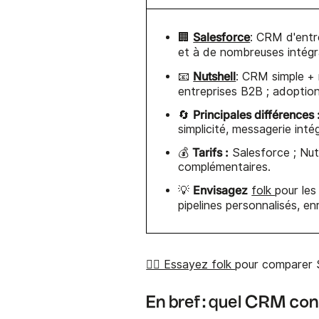
Salesforce
🏢
: CRM d'entr
et à de nombreuses intégra
Nutshell
📧
: CRM simple + 
entreprises B2B ; adoption 
Principales différences 
🔄
simplicité, messagerie intég
Tarifs :
💰
Salesforce ; Nuts
complémentaires.
Envisagez
💡
folk
pour les
pipelines personnalisés, e
👉🏼 Essayez folk
pour comparer S
En bref : quel CRM con