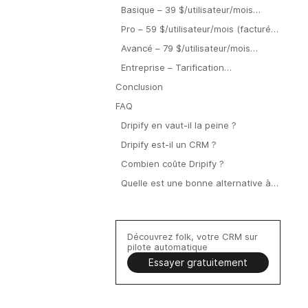
Basique – 39 $/utilisateur/mois
(facturé annuellement)
Pro – 59 $/utilisateur/mois (facturé
annuellement)
Avancé – 79 $/utilisateur/mois
(facturé annuellement)
Entreprise – Tarification
personnalisée
Conclusion
FAQ
Dripify en vaut-il la peine ?
Dripify est-il un CRM ?
Combien coûte Dripify ?
Quelle est une bonne alternative à
Dripify ?
Découvrez folk, votre CRM sur
pilote automatique
Essayer gratuitement