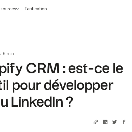
ssources
Tarification
6 min
•
ipify CRM : est-ce le
til pour développer
u LinkedIn ?