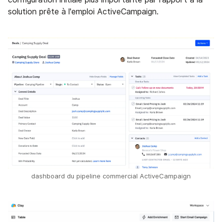
solution prête à l'emploi ActiveCampaign.
dashboard du pipeline commercial ActiveCampaign