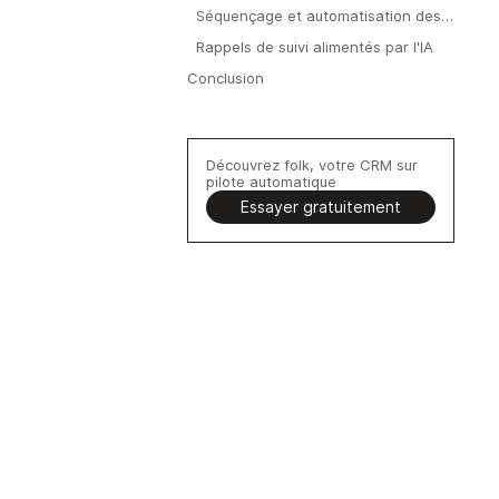
d'e-mails
Séquençage et automatisation des
e-mails
Rappels de suivi alimentés par l'IA
Conclusion
Découvrez folk, votre CRM sur
pilote automatique
Essayer gratuitement