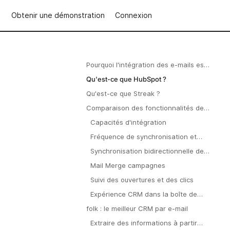
Obtenir une démonstration
Connexion
Pourquoi l'intégration des e-mails est-
elle importante ?
Qu'est-ce que HubSpot ?
Qu'est-ce que Streak ?
Comparaison des fonctionnalités de
HubSpot et Streak
Capacités d'intégration
Fréquence de synchronisation et
fiabilité
Synchronisation bidirectionnelle des
e-mails et du calendrier
Mail Merge campagnes
Suivi des ouvertures et des clics
Expérience CRM dans la boîte de
réception
folk : le meilleur CRM par e-mail
Extraire des informations à partir