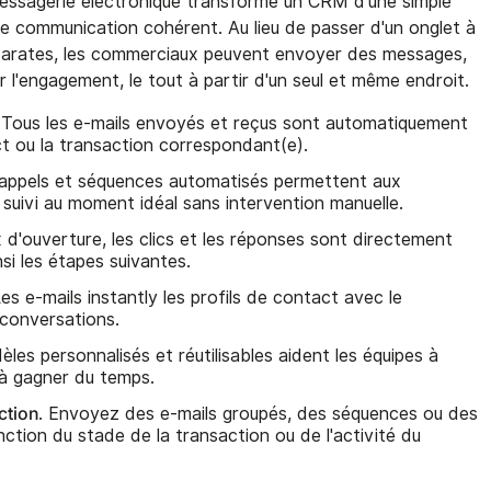
messagerie électronique transforme un CRM d'une simple
 communication cohérent. Au lieu de passer d'un onglet à
 disparates, les commerciaux peuvent envoyer des messages,
er l'engagement, le tout à partir d'un seul et même endroit.
. Tous les e-mails envoyés et reçus sont automatiquement
t ou la transaction correspondant(e).
rappels et séquences automatisés permettent aux
suivi au moment idéal sans intervention manuelle.
x d'ouverture, les clics et les réponses sont directement
si les étapes suivantes.
Les e-mails instantly les profils de contact avec le
 conversations.
èles personnalisés et réutilisables aident les équipes à
 à gagner du temps.
ction
. Envoyez des e-mails groupés, des séquences ou des
tion du stade de la transaction ou de l'activité du