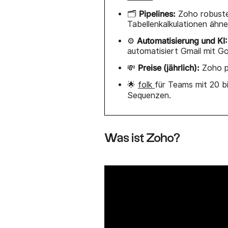
Pipelines:
🗂️
Zoho robuste 
Tabellenkalkulationen ähne
Automatisierung und KI:
⚙️
automatisiert Gmail mit G
Preise (jährlich):
💸
Zoho p
🌟
folk
für Teams mit 20 b
Sequenzen.
Was ist Zoho?