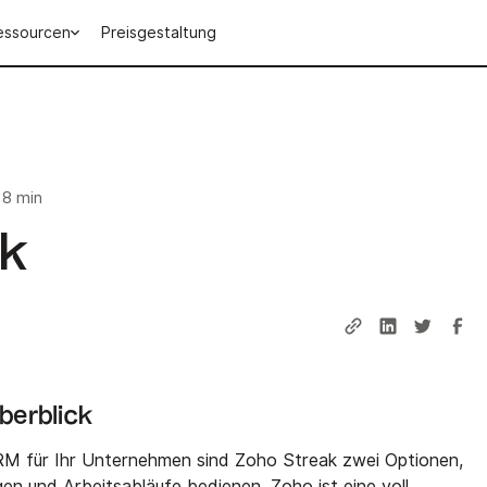
essourcen
Preisgestaltung
8 min
ak
Überblick
CRM für Ihr Unternehmen sind Zoho Streak zwei Optionen,
en und Arbeitsabläufe bedienen. Zoho ist eine voll