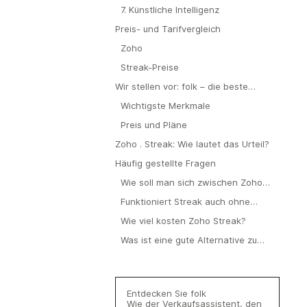
7. Künstliche Intelligenz
Preis- und Tarifvergleich
Zoho
Streak-Preise
Wir stellen vor: folk – die beste
Alternative zu Zoho Streak
Wichtigste Merkmale
Preis und Pläne
Zoho . Streak: Wie lautet das Urteil?
Häufig gestellte Fragen
Wie soll man sich zwischen Zoho
Streak entscheiden?
Funktioniert Streak auch ohne
Gmail?
Wie viel kosten Zoho Streak?
Was ist eine gute Alternative zu
Zoho Streak?
Entdecken Sie folk
Wie der Verkaufsassistent, den