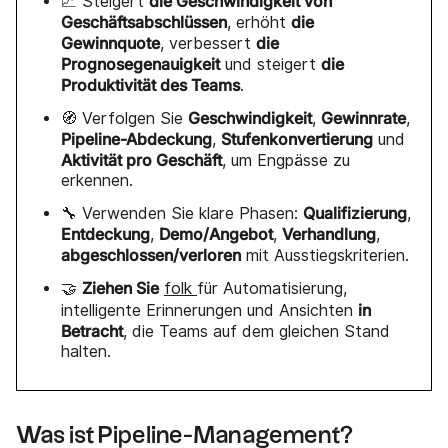
die Geschwindigkeit von
📈 Steigert
Geschäftsabschlüssen
die
, erhöht
Gewinnquote
die
, verbessert
Prognosegenauigkeit
die
und steigert
Produktivität des Teams
.
Geschwindigkeit
Gewinnrate
🧭 Verfolgen Sie
,
,
Pipeline-Abdeckung
Stufenkonvertierung
,
und
Aktivität pro Geschäft
, um Engpässe zu
erkennen.
Qualifizierung
🔧 Verwenden Sie klare Phasen:
,
Entdeckung
Demo/Angebot
Verhandlung
,
,
,
abgeschlossen/verloren
mit Ausstiegskriterien.
Ziehen Sie
🤝
folk
für Automatisierung,
in
intelligente Erinnerungen und Ansichten
Betracht
, die Teams auf dem gleichen Stand
halten.
Was ist Pipeline-Management?