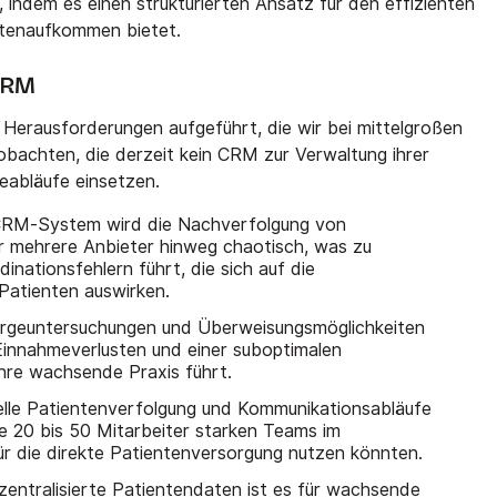
, indem es einen strukturierten Ansatz für den effizienten
tenaufkommen bietet.
 CRM
e Herausforderungen aufgeführt, die wir bei mittelgroßen
achten, die derzeit kein CRM zur Verwaltung ihrer
eabläufe einsetzen.
RM-System wird die Nachverfolgung von
r mehrere Anbieter hinweg chaotisch, was zu
nationsfehlern führt, die sich auf die
Patienten auswirken.
geuntersuchungen und Überweisungsmöglichkeiten
innahmeverlusten und einer suboptimalen
Ihre wachsende Praxis führt.
le Patientenverfolgung und Kommunikationsabläufe
ie 20 bis 50 Mitarbeiter starken Teams im
r die direkte Patientenversorgung nutzen könnten.
entralisierte Patientendaten ist es für wachsende