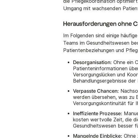
die Pflegekoordination optimiert
Umgang mit wachsenden Patien
Herausforderungen ohne
Im Folgenden sind einige häufig
Teams im Gesundheitswesen beob
Patientenbeziehungen und Pfleg
Desorganisation:
Ohne ein C
Patienteninformationen übe
Versorgungslücken und Koordi
Behandlungsergebnisse der 
Verpasste Chancen:
Nachsor
werden übersehen, was zu E
Versorgungskontinuität für 
Ineffiziente Prozesse:
Manuel
kosten wertvolle Zeit, die d
Gesundheitswesen besser fü
Mangelnde Einblicke:
Ohne z