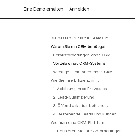
Eine Demo erhalten
Anmelden
Die besten CRMs für Teams im
Gesundheitswesen (20–50 Benutzer)
Warum Sie ein CRM benötigen
im Jahr 2024
Herausforderungen ohne CRM
Vorteile eines CRM-Systems
Wichtige Funktionen eines CRM-
Systems für das Gesundheitswesen
Wie Sie Ihre Effizienz im
Gesundheitswesen mit einem CRM
1. Abbildung Ihres Prozesses
steigern können
2. Lead-Qualifizierung
3. Öffentlichkeitsarbeit und
Nachverfolgung
4. Bestehende Leads und Kunden
pflegen
Wie man eine CRM-Plattform
bewertet und auswählt
1. Definieren Sie Ihre Anforderungen.