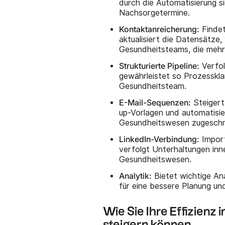
durch die Automatisierung 
Nachsorgetermine.
Kontaktanreicherung:
Findet
aktualisiert die Datensätze,
Gesundheitsteams, die mehre
Strukturierte Pipeline:
Verfol
gewährleistet so Prozesskla
Gesundheitsteam.
E-Mail-Sequenzen:
Steigert
up-Vorlagen und automatisie
Gesundheitswesen zugeschni
LinkedIn-Verbindung:
Import
verfolgt Unterhaltungen in
Gesundheitswesen.
Analytik:
Bietet wichtige An
für eine bessere Planung un
Wie Sie Ihre Effizien
steigern können