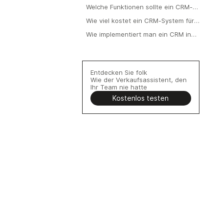
Gesundheitswesen eingesetzt?
Welche Funktionen sollte ein CRM-
System für das Gesundheitswesen
Wie viel kostet ein CRM-System für
enthalten?
das Gesundheitswesen?
Wie implementiert man ein CRM in
einem Gesundheitsteam?
Entdecken Sie folk
Wie der Verkaufsassistent, den
Ihr Team nie hatte
Kostenlos testen