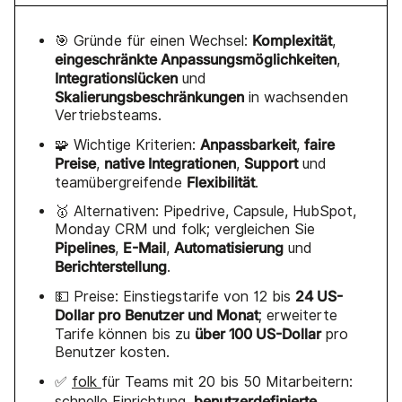
Komplexität
🎯 Gründe für einen Wechsel:
,
eingeschränkte Anpassungsmöglichkeiten
,
Integrationslücken
und
Skalierungsbeschränkungen
in wachsenden
Vertriebsteams.
Anpassbarkeit
faire
🧩 Wichtige Kriterien:
,
Preise
native Integrationen
Support
,
,
und
Flexibilität
teamübergreifende
.
🥇 Alternativen: Pipedrive, Capsule, HubSpot,
Monday CRM und folk; vergleichen Sie
Pipelines
E-Mail
Automatisierung
,
,
und
Berichterstellung
.
24 US-
💵 Preise: Einstiegstarife von 12 bis
Dollar pro Benutzer und Monat
; erweiterte
über 100 US-Dollar
Tarife können bis zu
pro
Benutzer kosten.
✅
folk
für Teams mit 20 bis 50 Mitarbeitern:
benutzerdefinierte
schnelle Einrichtung,