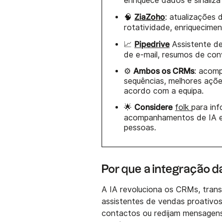
enriquece dados e sinaliza 
ZiaZoho
🧠
: atualizações 
rotatividade, enriquecime
Pipedrive
📈
Assistente de
de e-mail, resumos de con
Ambos os CRMs
⚙️
: acom
sequências, melhores ações
acordo com a equipa.
Considere
🌟
folk
para in
acompanhamentos de IA e 
pessoas.
Por que a integração d
A IA revoluciona os CRMs, tra
assistentes de vendas proativos
contactos ou redijam mensagens