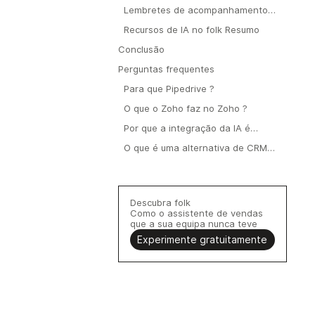
chamadas e e-mails
Lembretes de acompanhamento
com tecnologia de IA
Recursos de IA no folk Resumo
Conclusão
Perguntas frequentes
Para que Pipedrive ?
O que o Zoho faz no Zoho ?
Por que a integração da IA é
importante no CRM?
O que é uma alternativa de CRM
com IA ao Zoho ao Pipedrive?
Descubra folk
Como o assistente de vendas
que a sua equipa nunca teve
Experimente gratuitamente