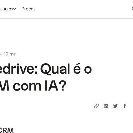
cursos
Preços
10 min
•
drive: Qual é o
M com IA?
o CRM