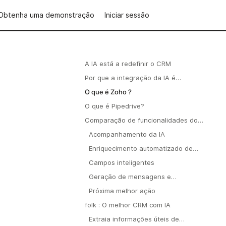
Obtenha uma demonstração
Iniciar sessão
A IA está a redefinir o CRM
Por que a integração da IA é
importante?
O que é Zoho ?
O que é Pipedrive?
Comparação de funcionalidades do
Zoho e do Pipedrive
Acompanhamento da IA
Enriquecimento automatizado de
contactos
Campos inteligentes
Geração de mensagens e
sequências com tecnologia de IA
Próxima melhor ação
folk : O melhor CRM com IA
Extraia informações úteis de