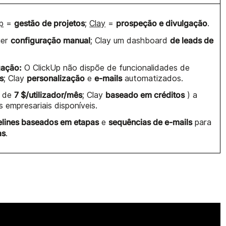
gestão de projetos
prospeção e divulgação
p
=
;
Clay
=
.
configuração manual
de leads de
uer
; Clay um dashboard
gação:
O ClickUp não dispõe de funcionalidades de
s
personalização
e-mails
; Clay
e
automatizados.
7 $/utilizador/mês
baseado em créditos
r de
; Clay
) a
s empresariais disponíveis.
elines baseados em etapas
sequências de e-mails
e
para
as
.