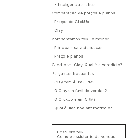
7. Inteligência artificial
Comparação de preços e planos
Preços do ClickUp
Clay
Apresentamos folk : a melhor
alternativa ao ClickUp e ao Clay
Principais características
Preço e planos
ClickUp vs. Clay: Qual é o veredicto?
Perguntas frequentes
Clay.com é um CRM?
O Clay um funil de vendas?
O ClickUp é um CRM?
Qual é uma boa alternativa ao
ClickUp e ao Clay?
Descubra folk
Como o assistente de vendas