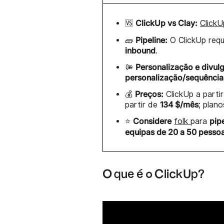
ClickUp vs Clay:
🆚
ClickU
Pipeline:
🧱
O ClickUp req
inbound
.
Personalização e divul
🩀
personalização/sequência
Preços:
💰
ClickUp a parti
134 $/mês
partir de
; plano
Considere
pip
⭐
folk
para
equipas de 20 a 50 pesso
O que é o ClickUp?