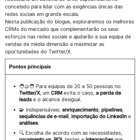
concebido para lidar com as exigências únicas das
redes sociais em grande escala.
Nesta publicação do blogue, exploraremos os melhores
CRMs do mercado que complementarão os seus
esforços nas redes sociais e ajudarão a sua equipa de
vendas de média dimensão a maximizar as
oportunidades do Twitter/X.
Pontos principais
🧑‍🤝‍🧑 Para equipas de 20 a 50 pessoas no
Twitter/X
CRM
a perda de
, um
evita o caos,
leads
e o alcance desigual.
enriquecimento
pipelines
🧩 Indispensáveis:
,
,
sequências de e-mail
importação do LinkedIn
,
e
análises
.
🔍 Escolha de acordo com as necessidades,
orçamento vs. ROI
integrações
, testes e
que