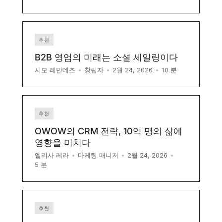
추천
B2B 영업의 미래는 소셜 세일링이다
10
분
시모 레만데즈
•
창립자
•
2월 24, 2026
•
추천
OWOW의 CRM 전략, 10억 명의 삶에
영향을 미치다
엘리사 레라
•
마케팅 매니저
•
2월 24, 2026
•
5
분
추천