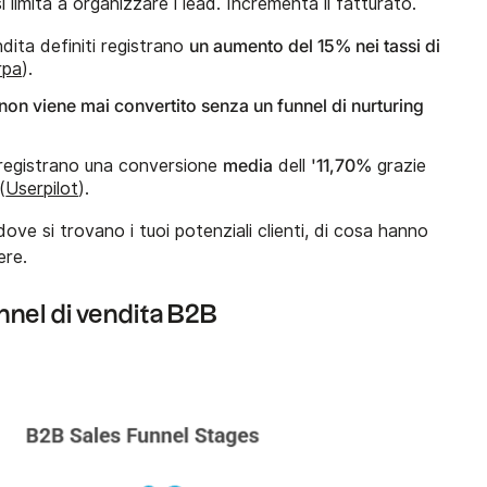
 limita a organizzare i lead. Incrementa il fatturato.
un aumento del 15% nei tassi di
dita definiti registrano
rpa
).
non viene mai convertito senza un funnel di nurturing
media
'11,70%
 registrano una conversione
dell
grazie
(
Userpilot
).
ve si trovano i tuoi potenziali clienti, di cosa hanno
ere.
unnel di vendita B2B