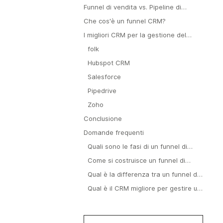
da monitorare
Funnel di vendita vs. Pipeline di
vendita
Che cos'è un funnel CRM?
I migliori CRM per la gestione del
funnel di vendita
folk
Hubspot CRM
Salesforce
Pipedrive
Zoho
Conclusione
Domande frequenti
Quali sono le fasi di un funnel di
vendita B2B?
Come si costruisce un funnel di
vendita che converte?
Qual è la differenza tra un funnel di
vendita e una pipeline di vendita?
Qual è il CRM migliore per gestire un
funnel di vendita?