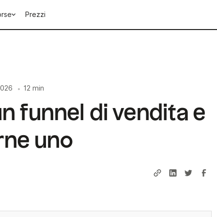
orse
Prezzi
2026
12 min
•
n funnel di vendita e
rne uno