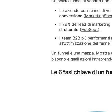
Un solido funnel di vendita non si
Le aziende con funnel di ven
conversione
(
MarketingShe
Il 79% dei lead di marketing
strutturato
(
HubSpot
).
I team B2B più performanti
all'ottimizzazione del funnel 
Un funnel è una mappa. Mostra do
bisogno e quali azioni intraprend
Le 6 fasi chiave di un f