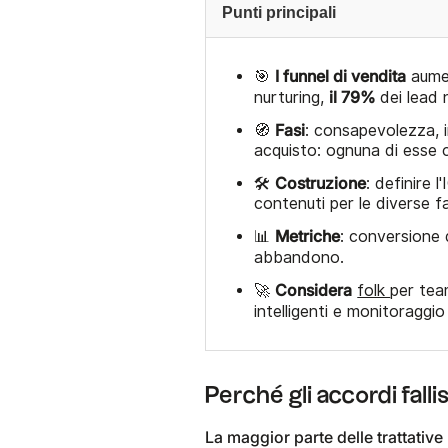
Punti principali
I funnel di vendita
🎯
aumen
il 79%
nurturing,
dei lead 
Fasi
🧭
: consapevolezza, i
acquisto: ognuna di esse c
Costruzione
🛠️
: definire 
contenuti per le diverse fa
Metriche
📊
: conversione 
abbandono.
Considera
🚀
folk
per team
intelligenti e monitoraggio
Perché gli accordi fall
La maggior parte delle trattative