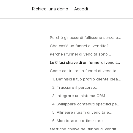
Richiedi una demo
Accedi
Perché gli accordi falliscono senza un
funnel
Che cos'è un funnel di vendita?
Perché i funnel di vendita sono
importanti
Le 6 fasi chiave di un funnel di vendita
B2B
Come costruire un funnel di vendita
che converte
1. Definisci il tuo profilo cliente ideale
(ICP)
2. Tracciare il percorso
dell'acquirente
3. Integrare un sistema CRM
4. Sviluppare contenuti specifici per
ogni fase
5. Allineare i team di vendita e
marketing
6. Monitorare e ottimizzare
Metriche chiave del funnel di vendita