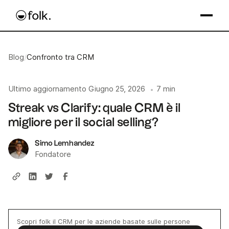
Blog
/
Confronto tra CRM
Ultimo aggiornamento
Giugno 25, 2026
7 min
•
Streak vs Clarify: quale CRM è il
migliore per il social selling?
Simo Lemhandez
Fondatore
Scopri folk il CRM per le aziende basate sulle persone