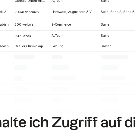
n
AgTech
Samen
Globale Unternehmungen
Dammam, Saudi-Arabien
Hardware, Augmented & Virtual Reality (AR/VR), Unterhaltung & Medien, Apps, Creator Economy
Seed, Serie A, Serie B
Vision Ventures
rabien
E-Commerce
Samen
500 weltweit
n
AgTech
Samen
1517 Fonds
rabien
Bildung
Samen
Outliers Risikokapital
.
.
.
.
.
.
.
.
.
.
.
.
.
.
.
.
.
.
lte ich Zugriff auf d