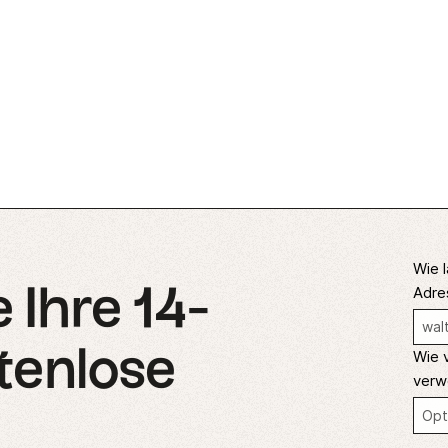
Wie l
 Ihre 14-
Adre
tenlose
Wie 
verw