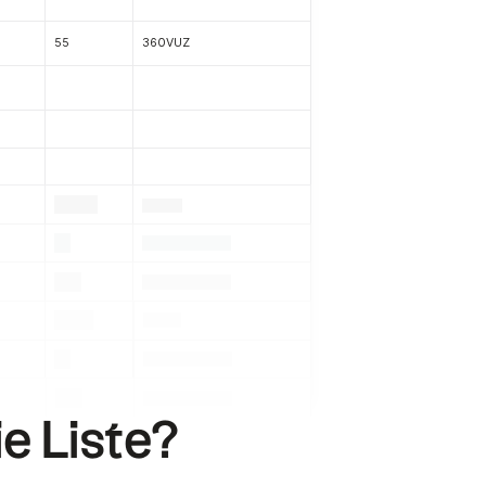
55
360VUZ
.
.
.
.
.
.
.
.
.
.
.
ie Liste?