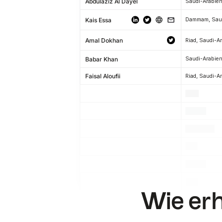
Abdulaziz Al Dayel
Saudi-Arabie
Kais Essa
Amal Dokhan
Riad, Saudi-A
Babar Khan
Saudi-Arabie
Faisal Aloufii
Riad, Saudi-A
.
.
.
.
.
.
.
.
.
.
.
.
Wie erha