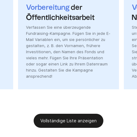
Vorbereitung
der
V
Öffentlichkeitsarbeit
N
Verfassen Sie eine überzeugende
St
Fundraising-Kampagne. Fügen Sie in jede E-
un
Mail Variablen ein, um sie persönlicher zu
ei
gestalten, z. B. den Vornamen, frühere
Se
Investitionen, den Namen des Fonds und
Si
vieles mehr. Fügen Sie Ihre Präsentation
st
oder sogar einen Link zu Ihrem Datenraum
üb
hinzu. Gestalten Sie die Kampagne
Ve
ansprechend!
Ab
Vollständige Liste anzeigen