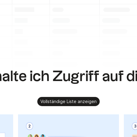
.
.
.
.
.
.
.
.
.
.
.
.
.
.
.
.
.
.
lte ich Zugriff auf d
Vollständige Liste anzeigen