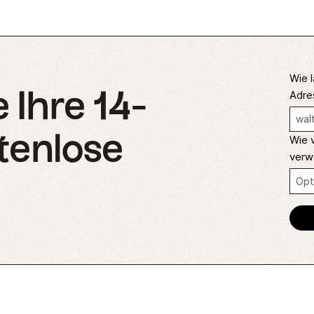
Wie l
 Ihre 14-
Adre
tenlose
Wie 
verw