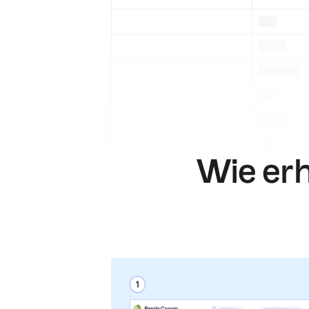
.
.
.
.
.
.
.
.
.
.
.
.
Wie erha