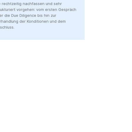
e rechtzeitig nachfassen und sehr
rukturiert vorgehen: vom ersten Gespräch
er die Due Diligence bis hin zur
rhandlung der Konditionen und dem
schluss.