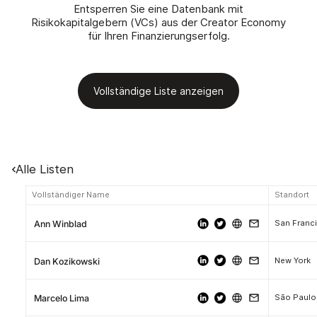
Entsperren Sie eine Datenbank mit
Risikokapitalgebern (VCs) aus der Creator Economy
für Ihren Finanzierungserfolg.
Vollständige Liste anzeigen
Alle Listen
Vollständiger Name
Standort
San Franci
Ann Winblad
New York
Dan Kozikowski
São Paulo,
Marcelo Lima