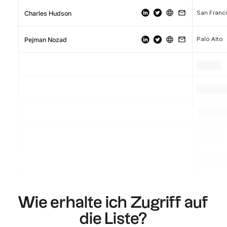
San Franc
Charles Hudson
Palo Alto
Pejman Nozad
.
.
.
.
.
.
.
.
.
Wie erhalte ich Zugriff auf
die Liste?