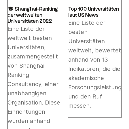
🎓 Shanghai-Ranking
Top 100 Universitäten
der weltweiten
laut US News
Universitäten 2022
Eine Liste der
Eine Liste der
besten
weltweit besten
Universitäten
Universitäten,
weltweit, bewertet
zusammengestellt
anhand von 13
von Shanghai
Indikatoren, die die
Ranking
akademische
Consultancy, einer
Forschungsleistung
unabhängigen
und den Ruf
Organisation. Diese
messen.
Einrichtungen
wurden anhand