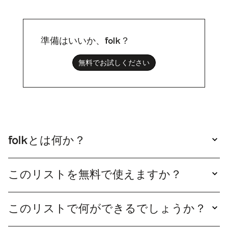
準備はいいか、folk？
無料でお試しください
folkとは何か？
folk シンプルなCRMシステムfolk 、お使いのツ
ールと連携し、使いやすいfolk 。
このリストを無料で使えますか？
はい、このリストは自由にご利用いただけます。
「リストを見る」をクリックして開けば、内容を
このリストで何ができるでしょうか？
確認できます。このリストを自分専用にしたい場
folk複製すると、folk リストを充実させfolk アウ
合は、「複製」をクリックするだけで、直接編集