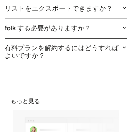
トリーチメールキャンペーンを開始できます。そ
可能な編集用バージョンが作成されます。
リストをエクスポートできますか？
の後、これらの関係をパイプラインで簡単に追跡
はい、リストをXLSまたはCSV形式でエクスポー
できます。
トできます。リストを複製し、エクスポートをク
folk する必要がありますか？
リックするだけです。
確かに、リストのバージョンを入手するには、
folk を作成する必要があります。
有料プランを解約するにはどうすれば
よいですか？
プランはいつでも解約できます。設定画面のプラ
ンセクションに移動し、無料プランの「ダウング
レード」をクリックしてサブスクリプションを解
約してください。
もっと見る