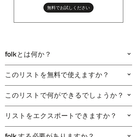
無料でお試しください
folkとは何か？
folk シンプルなCRMシステムfolk 、お使いのツ
ールと連携し、使いやすいfolk 。
このリストを無料で使えますか？
はい、このリストは自由にご利用いただけます。
「リストを見る」をクリックして開けば、内容を
このリストで何ができるでしょうか？
確認できます。このリストを自分専用にしたい場
folk複製すると、folk リストを充実させfolk アウ
合は、「複製」をクリックするだけで、直接編集
トリーチメールキャンペーンを開始できます。そ
可能な編集用バージョンが作成されます。
リストをエクスポートできますか？
の後、これらの関係をパイプラインで簡単に追跡
はい、リストをXLSまたはCSV形式でエクスポー
できます。
トできます。リストを複製し、エクスポートをク
folk する必要がありますか？