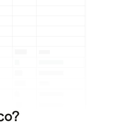
.
.
.
.
.
.
.
.
.
.
.
co?