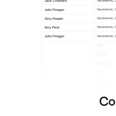
Jack Crawford
John Finegan
Gary Hooper
Amy Peck
John Finegan
.
.
.
.
.
.
.
.
.
.
.
.
Co