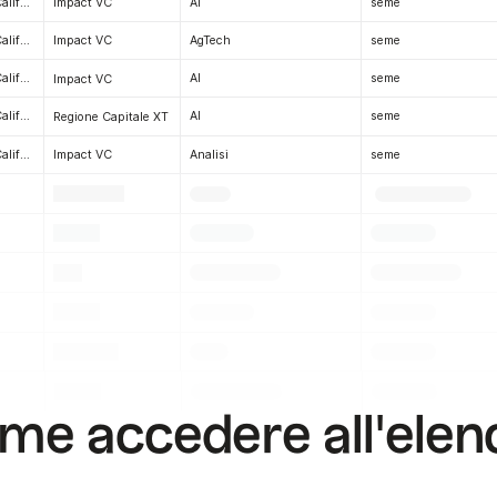
Sacramento, California
AI
seme
Impact VC
Sacramento, California
AgTech
seme
Impact VC
Sacramento, California
AI
seme
Impact VC
Sacramento, California
AI
seme
Regione Capitale XT
Sacramento, California
Analisi
seme
Impact VC
.
.
.
.
.
.
.
.
.
.
.
.
.
.
.
.
.
.
me accedere all'elen