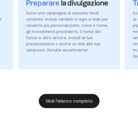
Preparare
la divulgazione
T
Scrivi una campagna di raccolta fondi
As
i
vincente. Includi variabili in ogni e-mail per
al
renderle più personalizzate, come il nome,
pi
gli investimenti precedenti, il nome del
ne
fondo e altro ancora. Includi la tua
te
presentazione o anche un link alla tua
st
dataroom. Rendila accattivante!
in
de
Vedi l'elenco completo