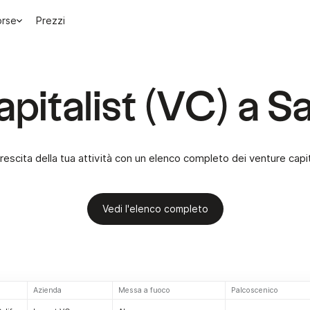
orse
Prezzi
apitalist (VC) a 
crescita della tua attività con un elenco completo dei venture cap
Vedi l'elenco completo
Azienda
Messa a fuoco
Palcoscenico