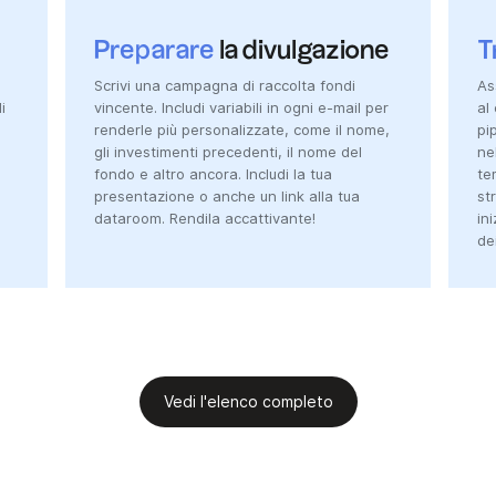
Preparare
la divulgazione
T
Scrivi una campagna di raccolta fondi
As
i
vincente. Includi variabili in ogni e-mail per
al
renderle più personalizzate, come il nome,
pi
gli investimenti precedenti, il nome del
ne
fondo e altro ancora. Includi la tua
te
presentazione o anche un link alla tua
st
dataroom. Rendila accattivante!
in
de
Vedi l'elenco completo