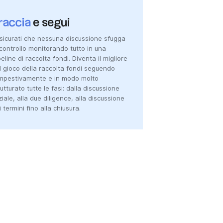
raccia
e segui
sicurati che nessuna discussione sfugga
 controllo monitorando tutto in una
peline di raccolta fondi. Diventa il migliore
l gioco della raccolta fondi seguendo
mpestivamente e in modo molto
rutturato tutte le fasi: dalla discussione
iziale, alla due diligence, alla discussione
i termini fino alla chiusura.