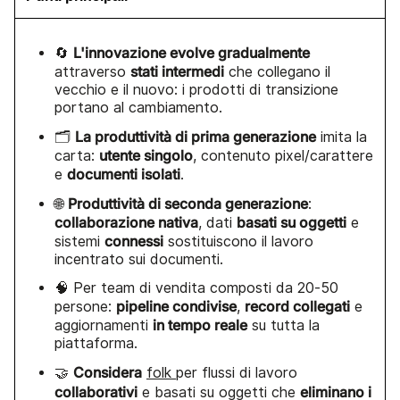
L'innovazione evolve gradualmente
🔄
stati intermedi
attraverso
che collegano il
vecchio e il nuovo: i prodotti di transizione
portano al cambiamento.
La produttività di prima generazione
🗂️
imita la
utente singolo
carta:
, contenuto pixel/carattere
documenti isolati
e
.
Produttività di seconda generazione
🌐
:
collaborazione nativa
basati su oggetti
, dati
e
connessi
sistemi
sostituiscono il lavoro
incentrato sui documenti.
🧠 Per team di vendita composti da 20-50
pipeline condivise
record collegati
persone:
,
e
in tempo reale
aggiornamenti
su tutta la
piattaforma.
Considera
🤝
folk
per flussi di lavoro
collaborativi
eliminano i
e basati su oggetti che