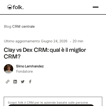
Blog
/
CRM centrale
Ultimo aggiornamento
Giugno 24, 2026
20 min
•
Clay vs Dex CRM: qual è il miglior
CRM?
Simo Lemhandez
Fondatore
Scopri folk il CRM per le aziende basate sulle persone