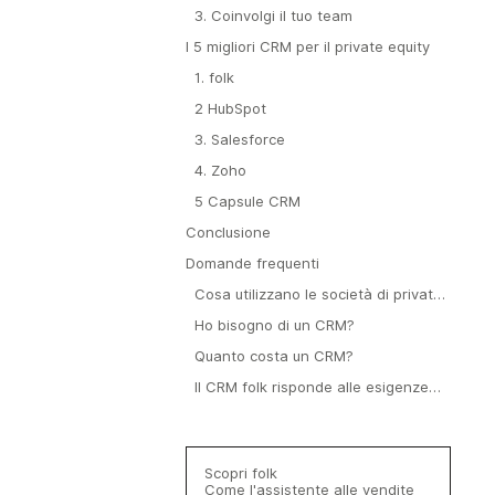
3. Coinvolgi il tuo team
I 5 migliori CRM per il private equity
1. folk
2 HubSpot
3. Salesforce
4. Zoho
5 Capsule CRM
Conclusione
Domande frequenti
Cosa utilizzano le società di private
equity come CRM?
Ho bisogno di un CRM?
Quanto costa un CRM?
Il CRM folk risponde alle esigenze
del private equity?
Scopri folk
Come l'assistente alle vendite