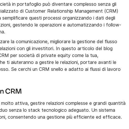
ocietà in portafoglio può diventare complesso senza gli
ecializzato di Customer Relationship Management (CRM)
 a semplificare questi processi organizzando i dati degli
razioni, gestendo le operazioni e automatizzando i follow-
ma.
zare la comunicazione, migliorare la gestione del flusso
elazioni con gli investitori. In questo articolo del blog
 CRM per società di private equity come la tua,
e ti aiuteranno a gestire le relazioni, portare avanti le
esso. Se cerchi un CRM snello e adatto ai flussi di lavoro
 un CRM
 molto attiva, gestire relazioni complesse e grandi quantità
rduo senza lo stack tecnologico adeguato. Un sistema
ni, consentendo una gestione più efficiente ed efficace.