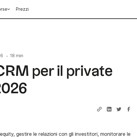
orse
Prezzi
26
18 min
•
 CRM per il private
 2026
uity, gestire le relazioni con gli investitori, monitorare le