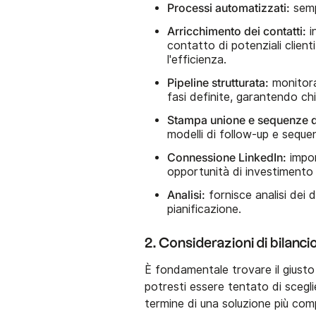
Processi automatizzati:
sempl
Arricchimento dei contatti:
i
contatto di potenziali client
l'efficienza.
Pipeline strutturata:
monitora
fasi definite, garantendo ch
Stampa unione e sequenze d
modelli di follow-up e sequ
Connessione LinkedIn:
impor
opportunità di investimento d
Analisi:
fornisce analisi dei 
pianificazione.
2. Considerazioni di bilanci
È fondamentale trovare il giusto 
potresti essere tentato di scegl
termine di una soluzione più comp