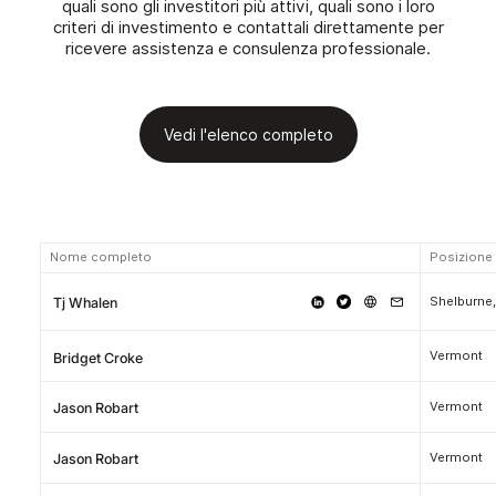
quali sono gli investitori più attivi, quali sono i loro
criteri di investimento e contattali direttamente per
ricevere assistenza e consulenza professionale.
Vedi l'elenco completo
Nome completo
Posizione
Shelburne
Tj Whalen
Vermont
Bridget Croke
Vermont
Jason Robart
Vermont
Jason Robart