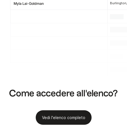
Burlington
Myla Lai-Goldman
.
.
.
.
.
.
.
.
.
Come accedere all'elenco?
Vedi l'elenco completo