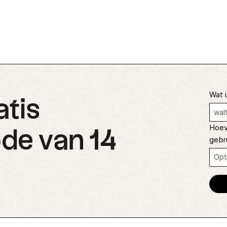
Wat i
atis
Hoev
de van 14
gebr