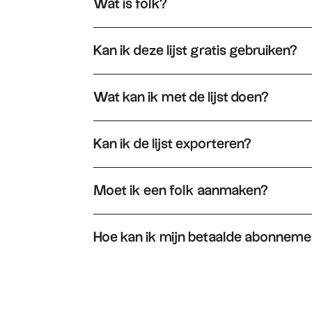
Wat is folk?
folk een heel eenvoudig CRM-systeem, gekoppe
Kan ik deze lijst gratis gebruiken?
Ja, je mag deze lijst vrij gebruiken. Open hem d
'Dupliceren' en krijg je een bewerkbare versie 
Wat kan ik met de lijst doen?
Wanneer u de lijst met folk dupliceert, kunt u 
relaties eenvoudig volgen in een pijplijn.
Kan ik de lijst exporteren?
Ja, u kunt de lijst exporteren in XLS of CSV. U
Moet ik een folk aanmaken?
Je moet inderdaad een folk aanmaken om een ver
Hoe kan ik mijn betaalde abonnem
Je kunt je abonnement op elk moment opzeggen
om je abonnement op te zeggen.