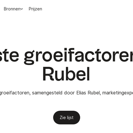
Bronnen
Prijzen
te groeifactore
Rubel
te groeifactoren, samengesteld door Elias Rubel, marketinge
Zie lijst