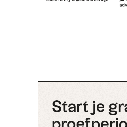
adv
Start je gr
proefperio