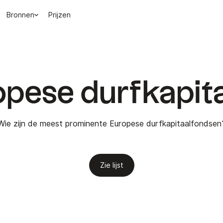
Bronnen
Prijzen
opese durfkapit
Wie zijn de meest prominente Europese durfkapitaalfondsen
Zie lijst