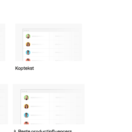
Koptekst
📱 Beste productinfluencers