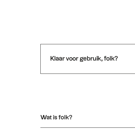
Klaar voor gebruik, folk?
Wat is folk?
folk een heel eenvoudig CRM-systeem, gekoppe