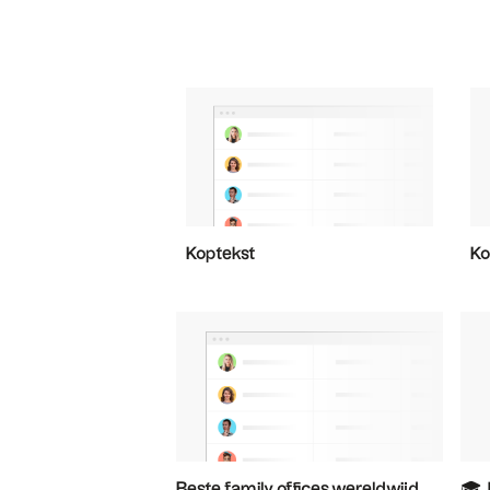
Koptekst
Ko
Beste family offices wereldwijd
🎓 ️