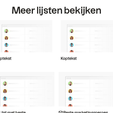
Meer lijsten bekijken
ptekst
Koptekst
 Lijst met beste
🤡 Beste marketinggoeroes