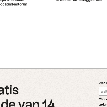
ocatenkantoren
Wat i
atis
Hoev
de van 14
gebr