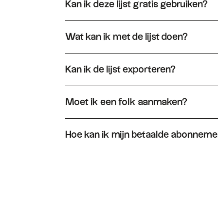
Kan ik deze lijst gratis gebruiken?
Ja, je mag deze lijst vrij gebruiken. Open hem d
'Dupliceren' en krijg je een bewerkbare versie 
Wat kan ik met de lijst doen?
Wanneer u de lijst met folk dupliceert, kunt u 
relaties eenvoudig volgen in een pijplijn.
Kan ik de lijst exporteren?
Ja, u kunt de lijst exporteren in XLS of CSV. U
Moet ik een folk aanmaken?
Je moet inderdaad een folk aanmaken om een ver
Hoe kan ik mijn betaalde abonnem
Je kunt je abonnement op elk moment opzeggen
om je abonnement op te zeggen.