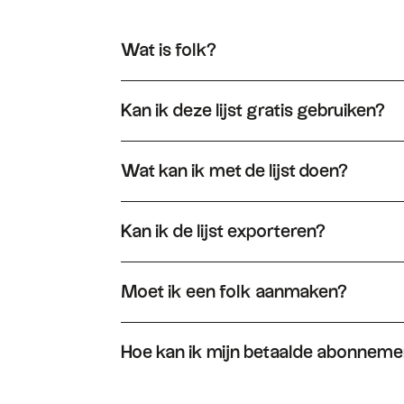
Wat is folk?
folk een heel eenvoudig CRM-systeem, gekoppe
Kan ik deze lijst gratis gebruiken?
Ja, je mag deze lijst vrij gebruiken. Open hem d
'Dupliceren' en krijg je een bewerkbare versie 
Wat kan ik met de lijst doen?
Wanneer u de lijst met folk dupliceert, kunt u 
relaties eenvoudig volgen in een pijplijn.
Kan ik de lijst exporteren?
Ja, u kunt de lijst exporteren in XLS of CSV. U
Moet ik een folk aanmaken?
Je moet inderdaad een folk aanmaken om een ver
Hoe kan ik mijn betaalde abonnem
Je kunt je abonnement op elk moment opzeggen
om je abonnement op te zeggen.