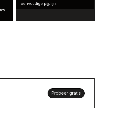
eenvoudige pijplijn.
 uw
Probeer gratis