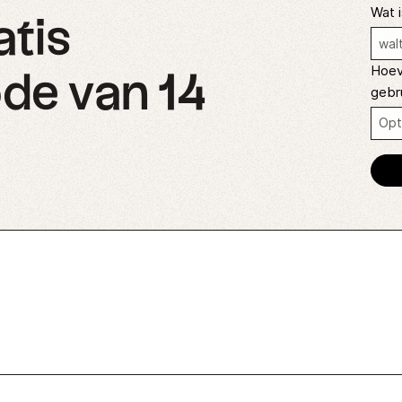
Wat i
atis
Hoev
de van 14
gebr