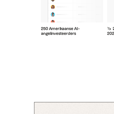
250 Amerikaanse AI-
🦄 ️
angelinvesteerders
20