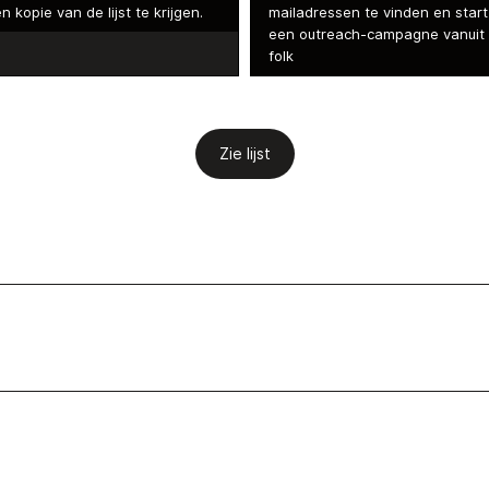
n kopie van de lijst te krijgen.
mailadressen te vinden en start
een outreach-campagne vanuit
folk
Zie lijst