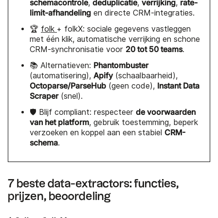
schemacontrole
deduplicatie
verrijking
rate-
,
,
,
limit-afhandeling
en directe CRM-integraties.
🏆
folk
+ folkX: sociale gegevens vastleggen
met één klik, automatische verrijking en schone
20 tot 50 teams
CRM-synchronisatie voor
.
Phantombuster
📚 Alternatieven:
Apify
(automatisering),
(schaalbaarheid),
Octoparse/ParseHub
Instant Data
(geen code),
Scraper
(snel).
de voorwaarden
🛡️ Blijf compliant: respecteer
van het platform
, gebruik toestemming, beperk
CRM-
verzoeken en koppel aan een stabiel
schema
.
7 beste data-extractors: functies,
prijzen, beoordeling