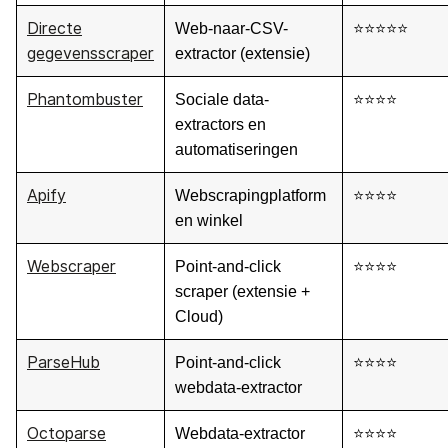
Directe
Web-naar-CSV-
⭐⭐⭐⭐⭐
gegevensscraper
extractor (extensie)
Phantombuster
Sociale data-
⭐⭐⭐⭐
extractors en
automatiseringen
Apify
Webscrapingplatform
⭐⭐⭐⭐
en winkel
Webscraper
Point-and-click
⭐⭐⭐⭐
scraper (extensie +
Cloud)
ParseHub
Point-and-click
⭐⭐⭐⭐
webdata-extractor
Octoparse
Webdata-extractor
⭐⭐⭐⭐