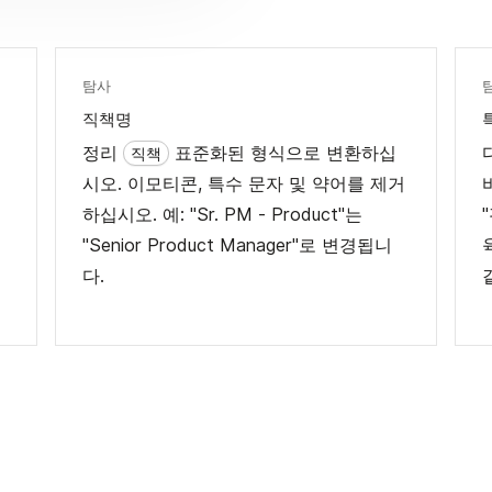
탐사
직책명
정리
표준화된 형식으로 변환하십
직책
주
시오. 이모티콘, 특수 문자 및 약어를 제거
세
하십시오. 예: "Sr. PM - Product"는
"Senior Product Manager"로 변경됩니
다.