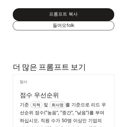
프롬프트 복사
들어오folk
더 많은 프롬프트 보기
탐사
점수 우선순위
기준
및
를 기준으로 리드 우
직책
회사명
선순위 점수("높음", "중간", "낮음")를 부여
하십시오. 직원 수가 50명 이상인 기업의