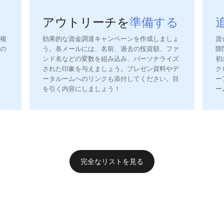
アウトリーチを
準備する
複
効果的な資金調達キャンペーンを作成しましょ
資
の
う。各メールには、名前、過去の投資額、ファ
隙
ンド名などの変数を組み込み、パーソナライズ
初
された印象を与えましょう。プレゼン資料やデ
ク
ータルームへのリンクも添付してください。目
ー
を引く内容にしましょう！
ー
完全なリストを見る