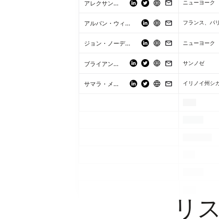
アレクサンドラ・モナコ
ニューヨーク
アルバン・ウィニェツキ
フランス、パ
ジョン・ノーディン
ニューヨーク
ブライアン・ヒューズ
サンノゼ
サマラ・メヒア・エルナンデス
イリノイ州シ
.
.
.
.
.
.
.
.
.
.
.
.
リ