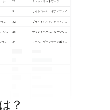
シリーズB、シリーズC、シリーズD
12
ミトゥ・ネットワーク
D
9
サイトコール、ボティファイ
シード、シリーズA、シリーズB
32
ブライトハイア、クリア、ロ、スプラウト、シンギュラリティ・エナジー、セーフベース、プロトン・エーアイ、ゾーンセブン
シリーズB、シリーズC、シリーズD
26
デマンドベース、ルーシッドリンク
プレシード、シード、シリーズA
34
リール、ヴァンテージポイント、シゴセグロス、デイムプロダクツ、ペイペイ、タイニーオーガニクス、ブランケット、アーリーバード、リーフトレード
.
.
.
.
.
.
.
.
.
.
.
は？