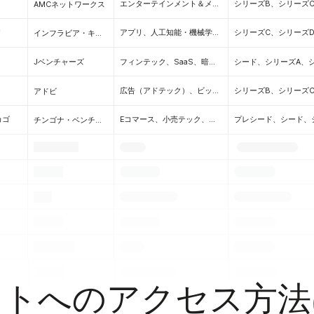
エンターテインメント＆メディア、マーケティング（MarTech）、コンシューマー
AMCネットワークス
リ
アプリ、人工知能・機械学習（AI/ML）、拡張現実・仮想現実（AR/VR）、クラウド技術、開発者ツール、エンタープライズ、モバイル、SaaS、クリエイターエコノミー、会議ソフトウェア、マーケティング（MarTech）、ソフトウェア
シリーズC、シリーズ
インフラビア・キャピタル・パートナーズ
フィンテック、SaaS、暗号通貨／ブロックチェーン、広告（アドテック）、ビッグデータ＆アナリティクス、プロップテック、製造業、人工知能＆機械学習（AI/ML）、アプリ、拡張現実＆仮想現実（AR/VR）、開発者ツール、アグテック（ファームテック）、オーディオテック、B2C、美容、B2B、 バイオテック、黒人／アフリカ系アメリカ人創業、大麻、気候テック＆クリーンテック、生産性向上ツール、クラウドテック、クラウドセキュリティ、建設テック、通信インフラ、コンシューマー、CPG、コンシューマーインターネット、クリエイターエコノミー、CRM、ハードウェア、サイバーセキュリティ、ウェアラブル＆クオンティファイドセルフ、カスタマーサービス、D2C、ディープテック、ヘルスケア、エンターテインメント＆メディア、Eコマース、エドテック、HRテック、エネルギー、エンタープライズ、 eスポーツ（ゲーミング）、イベント、フェムテック、食品・飲料、レストランテック、ワークスタイルの未来、ガブテック、インパクト投資、情報技術、インフラ、インシュアテック、インターネット、IoT（モノのインターネット）、電気通信（TMT）、 モバイル、リーガルテック、ライフサイエンス、マーケティング（マーテック）、ロジスティクス、マーケットプレイス、会議ソフトウェア、マイクロモビリティ、ネットワークセキュリティ、神経科学、石油・ガス、旅行、PaaS（プラットフォーム）、ペットテック、製薬、採用、リテールテック、ロボティクス、セールスオートメーション、ライドシェアリング、シェアリングエコノミー、ソーシャルメディア、スポーツ、サプライチェーンテック、サステナビリティ、女性起業家、輸送、スペーステック、ソフトウェア
Jベンチャーズ
広告（アドテック）、ビッグデータ＆アナリティクス、マーケティング（マーテック）、SaaS、クラウドテック、コラボレーション、生産性向上ツール
アドビ
カゴ
Eコマース、小売テック、教育テック、エンタープライズ、HRテック、拡張現実・仮想現実（AR/VR）、保険テック、金融テック、モバイル、不動産テック、消費財、フェムテック、ソフトウェア、育児、食品飲料、マーケティング（マーケティングテック）、営業自動化、B2B、大麻、CRM、マーケットプレイス、サプライチェーンテック
チンゴナ・ベンチャーズ
.
.
.
.
.
.
.
.
.
.
.
.
.
.
.
.
.
.
ストへのアクセス方法