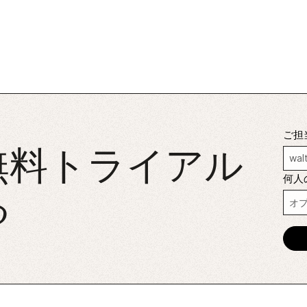
ご担
無料トライアル
何人
る