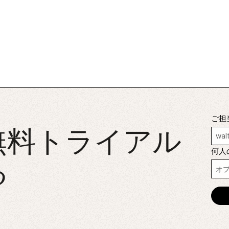
ご担
無料トライアル
何人
る