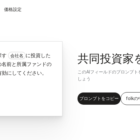
価格設定
探す
に投資した
会社名
共同投資家
の名前と所属ファンドの
このAIフィールドのプロンプ
有効にしてください。
しょう
プロンプトをコピー
folk