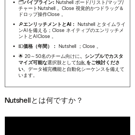
パイプライン:
🗂️
Nutshell ボード/リスト/マップ/
チャートNutshell 。Close 視覚的かつドラッグ＆
ドロップ操作Close 。
エンリッチメントとAI：
🔎
Nutshell とタイムライ
ンAIを備える；Close ネイティブのエンリッチメ
ントとAIClose 。
価格（年間）：
💵
Nutshell ；Close 。
、シンプルでカスタ
🌟 20～50名のチーム向けに
マイズ可能な
をご検討くださ
選択肢として
folk
い
。データ補完機能と自動化シーケンスを備えて
います。
Nutshellとは何ですか？