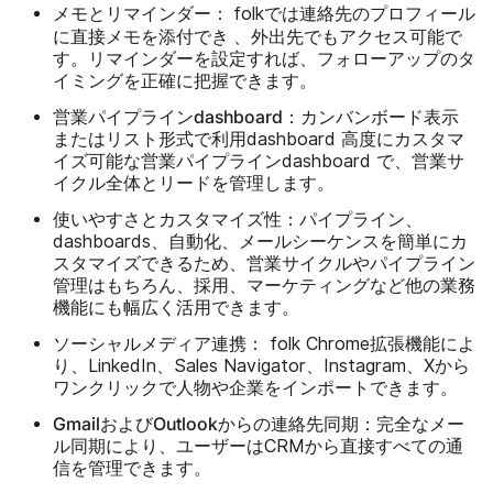
メモとリマインダー：
folkでは連絡先のプロフィール
添付でき
に直接メモを
、外出先でもアクセス可能で
す。リマインダーを設定すれば、フォローアップのタ
イミングを正確に把握できます。
営業パイプラインdashboard：
カンバンボード表示
またはリスト形式で利用dashboard 高度にカスタマ
イズ可能な営業パイプラインdashboard で、営業サ
イクル全体とリードを管理します。
使いやすさとカスタマイズ性：
パイプライン、
dashboards、自動化、メールシーケンスを簡単にカ
スタマイズできるため、営業サイクルやパイプライン
管理はもちろん、採用、マーケティングなど他の業務
機能にも幅広く活用できます。
ソーシャルメディア連携：
folk Chrome拡張機能によ
り、LinkedIn、Sales Navigator、Instagram、Xから
ワンクリックで人物や企業をインポートできます。
GmailおよびOutlookからの連絡先同期：
完全なメー
ル同期により、ユーザーはCRMから直接すべての通
信を管理できます。