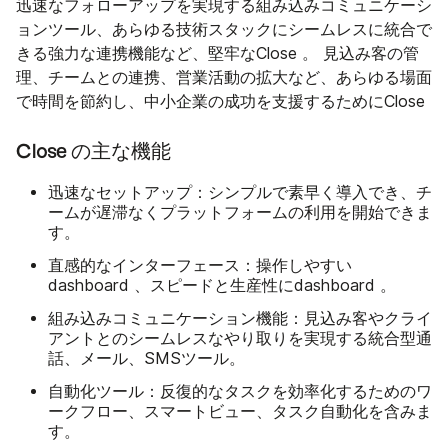
迅速なフォローアップを実現する組み込みコミュニケーシ
ョンツール、あらゆる技術スタックにシームレスに統合で
きる強力な連携機能など、堅牢なClose 。 見込み客の管
理、チームとの連携、営業活動の拡大など、あらゆる場面
で時間を節約し、中小企業の成功を支援するためにClose
Close の主な機能
迅速なセットアップ
：シンプルで素早く導入でき、チ
ームが遅滞なくプラットフォームの利用を開始できま
す。
直感的なインターフェース
：操作しやすい
dashboard 、スピードと生産性にdashboard 。
組み込みコミュニケーション機能
：見込み客やクライ
アントとのシームレスなやり取りを実現する統合型通
話、メール、SMSツール。
自動化ツール
：反復的なタスクを効率化するためのワ
ークフロー、スマートビュー、タスク自動化を含みま
す。