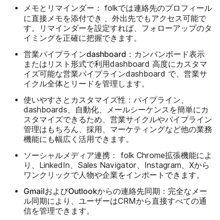
メモとリマインダー：
folkでは連絡先のプロフィール
添付でき
に直接メモを
、外出先でもアクセス可能で
す。リマインダーを設定すれば、フォローアップのタ
イミングを正確に把握できます。
営業パイプラインdashboard：
カンバンボード表示
またはリスト形式で利用dashboard 高度にカスタマ
イズ可能な営業パイプラインdashboard で、営業サ
イクル全体とリードを管理します。
使いやすさとカスタマイズ性：
パイプライン、
dashboards、自動化、メールシーケンスを簡単にカ
スタマイズできるため、営業サイクルやパイプライン
管理はもちろん、採用、マーケティングなど他の業務
機能にも幅広く活用できます。
ソーシャルメディア連携：
folk Chrome拡張機能によ
り、LinkedIn、Sales Navigator、Instagram、Xから
ワンクリックで人物や企業をインポートできます。
GmailおよびOutlookからの連絡先同期：
完全なメー
ル同期により、ユーザーはCRMから直接すべての通
信を管理できます。