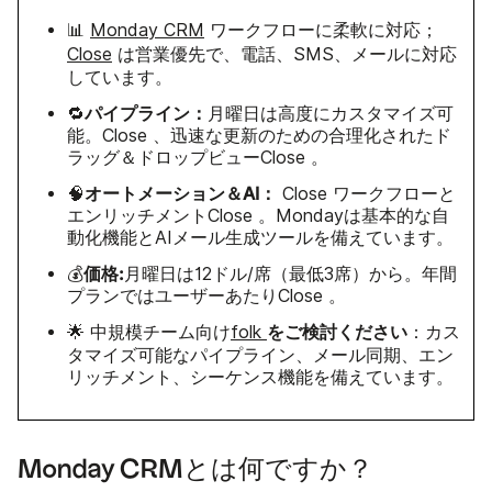
📊
Monday CRM
ワークフローに柔軟に対応；
Close
は営業優先で、電話、SMS、メールに対応
しています。
パイプライン：
🔁
月曜日は高度にカスタマイズ可
能。Close 、迅速な更新のための合理化されたド
ラッグ＆ドロップビューClose 。
オートメーション＆AI：
🧠
Close ワークフローと
エンリッチメントClose 。Mondayは基本的な自
動化機能とAIメール生成ツールを備えています。
価格:
💰
月曜日は12ドル/席（最低3席）から。年間
プランではユーザーあたりClose 。
をご検討ください
🌟 中規模チーム向け
folk
：カス
タマイズ可能なパイプライン、メール同期、エン
リッチメント、シーケンス機能を備えています。
Monday CRMとは何ですか？