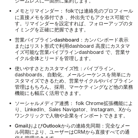
シームレスに一箇所に集約します。
メモとリマインダー：
folkでは連絡先のプロフィール
添付でき
に直接メモを
、外出先でもアクセス可能で
す。リマインダーを設定すれば、フォローアップのタ
イミングを正確に把握できます。
営業パイプラインdashboard：
カンバンボード表示
またはリスト形式で利用dashboard 高度にカスタマ
イズ可能な営業パイプラインdashboard で、営業サ
イクル全体とリードを管理します。
使いやすさとカスタマイズ性：
パイプライン、
dashboards、自動化、メールシーケンスを簡単にカ
スタマイズできるため、営業サイクルやパイプライン
管理はもちろん、採用、マーケティングなど他の業務
機能にも幅広く活用できます。
ソーシャルメディア連携：
folk Chrome拡張機能によ
り、LinkedIn、Sales Navigator、Instagram、Xから
ワンクリックで人物や企業をインポートできます。
GmailおよびOutlookからの連絡先同期：
完全なメー
ル同期により、ユーザーはCRMから直接すべての通