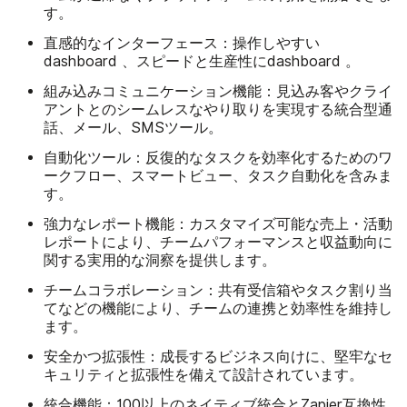
す。
直感的なインターフェース
：操作しやすい
dashboard 、スピードと生産性にdashboard 。
組み込みコミュニケーション機能
：見込み客やクライ
アントとのシームレスなやり取りを実現する統合型通
話、メール、SMSツール。
自動化ツール
：反復的なタスクを効率化するためのワ
ークフロー、スマートビュー、タスク自動化を含みま
す。
強力なレポート機能
：カスタマイズ可能な売上・活動
レポートにより、チームパフォーマンスと収益動向に
関する実用的な洞察を提供します。
チームコラボレーション
：共有受信箱やタスク割り当
てなどの機能により、チームの連携と効率性を維持し
ます。
安全かつ拡張性
：成長するビジネス向けに、堅牢なセ
キュリティと拡張性を備えて設計されています。
統合機能
：100以上のネイティブ統合とZapier互換性