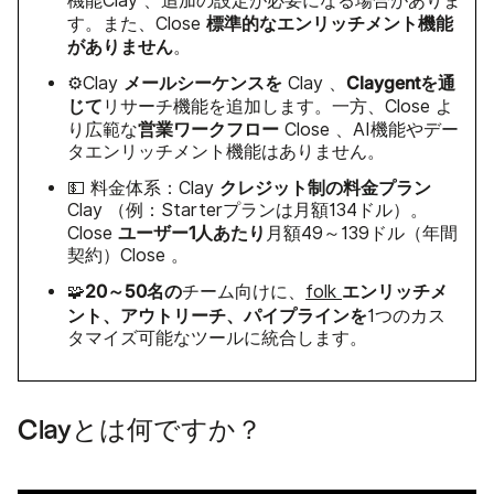
機能Clay 、追加の設定が必要になる場合がありま
標準的なエンリッチメント機能
す。また、Close
がありません
。
メールシーケンスを
Claygentを通
⚙️Clay
Clay 、
じて
リサーチ機能を追加します。一方、Close よ
営業ワークフロー
り広範な
Close 、AI機能やデー
タエンリッチメント機能はありません。
クレジット制の料金プラン
💵 料金体系：Clay
Clay （例：Starterプランは月額134ドル）。
ユーザー1人あたり
Close
月額49～139ドル（年間
契約）Close 。
20～50名の
エンリッチメ
🧩
チーム向けに、
folk
ント、アウトリーチ、パイプラインを
1つのカス
タマイズ可能なツールに統合します。
Clayとは何ですか？