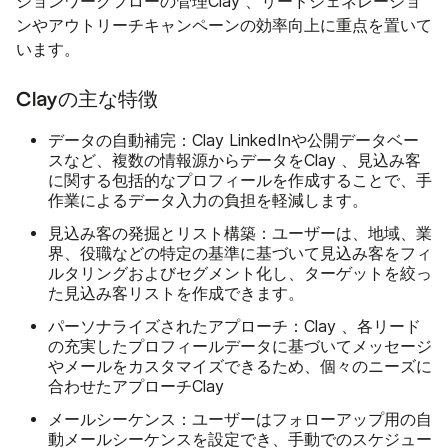
ションワークフローの管理Clay 、リードジェネレーショ
ンやアウトリーチキャンペーンの効率向上に重点を置いて
います。
Clayの主な特徴
データの自動補完
：Clay LinkedInや公開データベー
スなど、複数の情報源からデータをClay 、見込み客
に関する包括的なプロフィールを作成することで、手
作業によるデータ入力の負担を軽減します。
見込み客の発掘とリスト構築
：ユーザーは、地域、業
界、役職などの特定の基準に基づいて見込み客をフィ
ルタリングおよびセグメント化し、ターゲットを絞っ
た見込み客リストを作成できます。
パーソナライズされたアプローチ
：Clay 、各リード
の充実したプロフィールデータに基づいてメッセージ
やメールをカスタマイズできるため、個々のニーズに
合わせたアプローチClay
メールシーケンス
：ユーザーはフォローアップ用の自
動メールシーケンスを設定でき、手動でのスケジュー