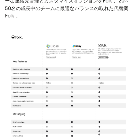
20～
ーな連絡先管理とカスタマイズオプションをFolk 、
50名の
チームに
成長中の
最適なバランスの取れた代替案
Folk 。