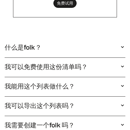
免费试用
什么是folk？
folk 极其简洁的客户关系管理系统，可与您的工具
无缝连接，操作便捷。
我可以免费使用这份清单吗？
是的，您可以自由使用这份清单。只需点击"查看
清单"即可打开并查阅。若需将此清单设为个人专
我能用这个列表做什么？
属，只需点击"复制"按钮，您将获得可直接编辑的
复制folk列表后，您只需单击folk 即可丰富该列表
清单副本。
folk 启动外联邮件活动。随后您可通过销售管道轻
我可以导出这个列表吗？
松追踪这些关系。
是的，您可以将列表导出为XLS或CSV格式。只需
复制该列表，然后点击导出即可。
我需要创建一个folk 吗？