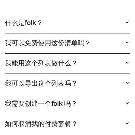
什么是folk？
folk 极其简洁的客户关系管理系统，可与您的工具
无缝连接，操作便捷。
我可以免费使用这份清单吗？
是的，您可以自由使用这份清单。只需点击"查看
清单"即可打开并查阅。若需将此清单设为个人专
我能用这个列表做什么？
属，只需点击"复制"按钮，您将获得可直接编辑的
复制folk列表后，您只需单击folk 即可丰富该列表
清单副本。
folk 启动外联邮件活动。随后您可通过销售管道轻
我可以导出这个列表吗？
松追踪这些关系。
是的，您可以将列表导出为XLS或CSV格式。只需
复制该列表，然后点击导出即可。
我需要创建一个folk 吗？
确实，你需要创建一个folk 才能获取该列表的版
本。
如何取消我的付费套餐？
您可以随时取消套餐。只需进入设置中的套餐选