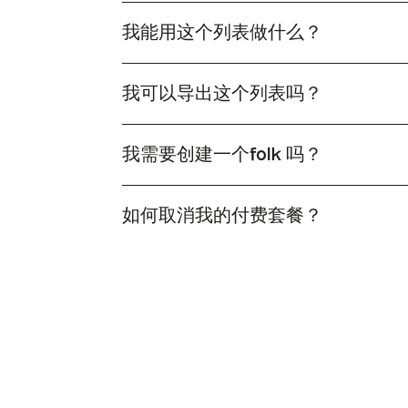
我能用这个列表做什么？
复制folk列表后，您只需单击folk 即可丰富该
我可以导出这个列表吗？
是的，您可以将列表导出为XLS或CSV格式。只
我需要创建一个folk 吗？
确实，你需要创建一个folk 才能获取该列表的版本
如何取消我的付费套餐？
您可以随时取消套餐。只需进入设置中的套餐选项