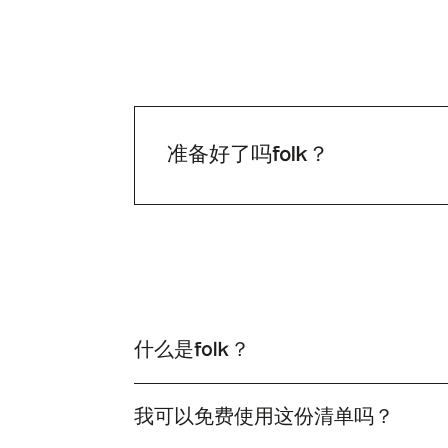
准备好了吗folk？
什么是folk？
folk 极其简洁的客户关系管理系统，可与您的工
我可以免费使用这份清单吗？
是的，您可以自由使用这份清单。只需点击"查看清