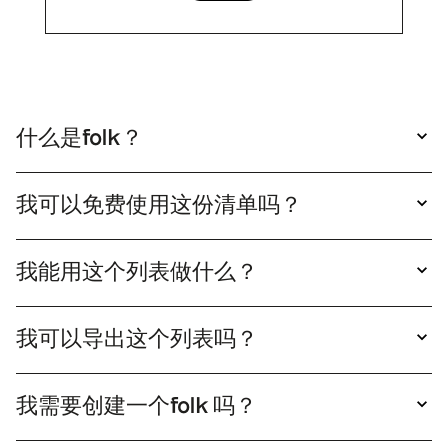
什么是folk？
folk 极其简洁的客户关系管理系统，可与您的工具
无缝连接，操作便捷。
我可以免费使用这份清单吗？
是的，您可以自由使用这份清单。只需点击"查看
清单"即可打开并查阅。若需将此清单设为个人专
我能用这个列表做什么？
属，只需点击"复制"按钮，您将获得可直接编辑的
复制folk列表后，您只需单击folk 即可丰富该列表
清单副本。
folk 启动外联邮件活动。随后您可通过销售管道轻
我可以导出这个列表吗？
松追踪这些关系。
是的，您可以将列表导出为XLS或CSV格式。只需
复制该列表，然后点击导出即可。
我需要创建一个folk 吗？
确实，你需要创建一个folk 才能获取该列表的版