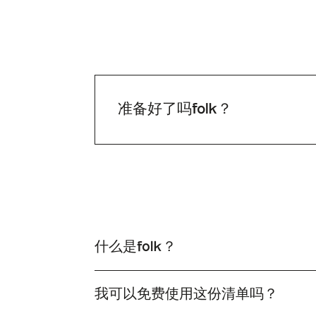
准备好了吗folk？
什么是folk？
folk 极其简洁的客户关系管理系统，可与您的工
我可以免费使用这份清单吗？
是的，您可以自由使用这份清单。只需点击"查看清