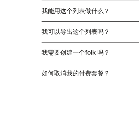
我能用这个列表做什么？
复制folk列表后，您只需单击folk 即可丰富该
我可以导出这个列表吗？
是的，您可以将列表导出为XLS或CSV格式。只
我需要创建一个folk 吗？
确实，你需要创建一个folk 才能获取该列表的版本
如何取消我的付费套餐？
您可以随时取消套餐。只需进入设置中的套餐选项