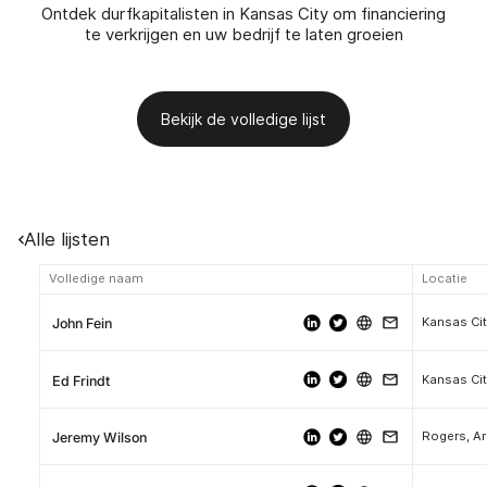
Ontdek durfkapitalisten in Kansas City om financiering
te verkrijgen en uw bedrijf te laten groeien
Bekijk de volledige lijst
Alle lijsten
Volledige naam
Locatie
Kansas Cit
John Fein
Kansas Cit
Ed Frindt
Rogers, A
Jeremy Wilson