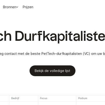
Bronnen
Prijzen
h Durfkapitalist
leg contact met de beste PetTech-durfkapitalisten (VC) om uw be
Bekijk de volledige lijst
Bedrijf
Focus
Podium