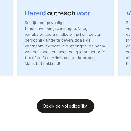
Bereid
outreach
voor
V
Schrijf een geweldige
Zo
s,
fondsenwervingscampagne. Voeg
ve
variabelen toe aan elke e-mail om ze een
ee
persoonlijk tintje te geven, zoals de
in
voornaam, eerdere investeringen, de naam
en
van het fonds en meer. Voeg je presentatie
va
toe of zelfs een link naar je dataroom.
en
Maak het pakkend!
he
Bekijk de volledige lijst