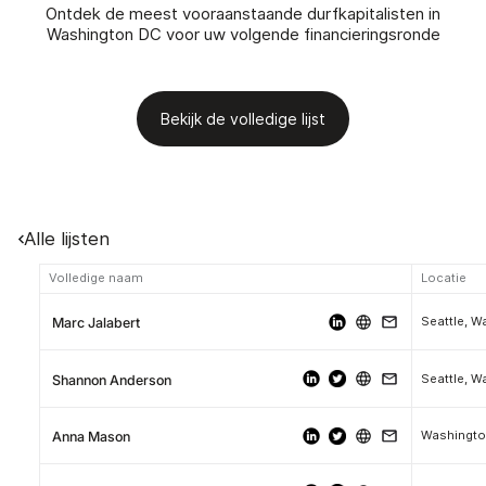
Ontdek de meest vooraanstaande durfkapitalisten in
Washington DC voor uw volgende financieringsronde
Bekijk de volledige lijst
Alle lijsten
Volledige naam
Locatie
Seattle, W
Marc Jalabert
Seattle, W
Shannon Anderson
Washingto
Anna Mason