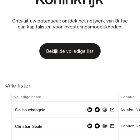
Ontsluit uw potentieel: ontdek het netwerk van Britse
durfkapitalisten voor investeringsmogelijkheden.
Bekijk de volledige lijst
Alle lijsten
Volledige naam
Locatie
Londen, Ve
Sia Houchangnia
Londen, Ve
Christian Seale