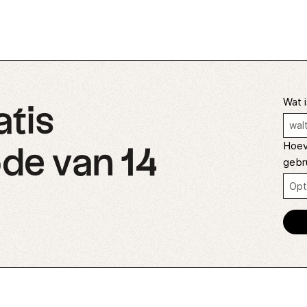
Wat i
atis
Hoev
de van 14
gebr