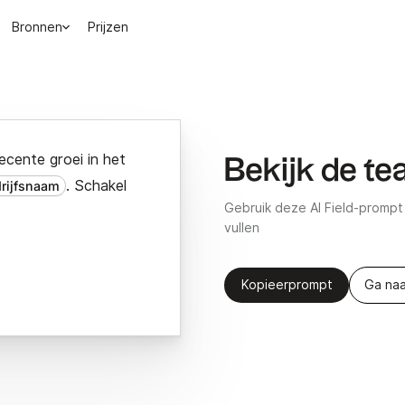
Bronnen
Prijzen
ecente groei in het
Bekijk de te
. Schakel
rijfsnaam
Gebruik deze AI Field-promp
vullen
Kopieerprompt
Ga naa