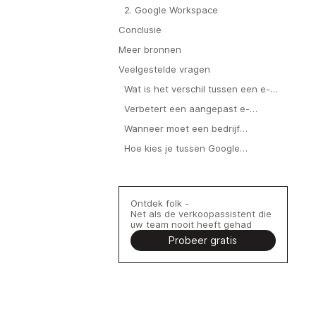
2. Google Workspace
Conclusie
Meer bronnen
Veelgestelde vragen
Wat is het verschil tussen een e-
maildomein en een e-mailadres?
Verbetert een aangepast e-
maildomein de leverbaarheid en het
Wanneer moet een bedrijf
vertrouwen?
overschakelen van een gratis e-
Hoe kies je tussen Google
mailadres naar een aangepast
Workspace en Microsoft 365 voor e-
domein?
mail?
Ontdek folk -
Net als de verkoopassistent die
uw team nooit heeft gehad
Probeer gratis