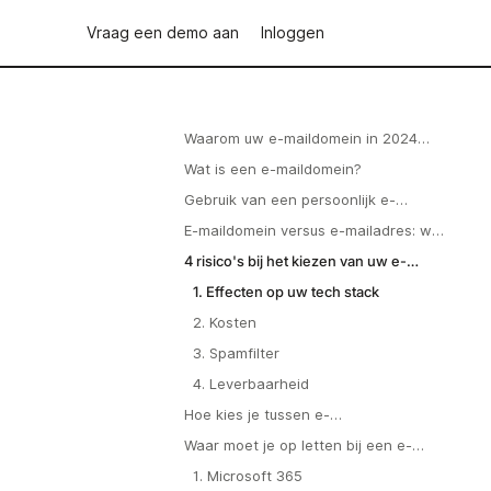
Vraag een demo aan
Inloggen
Waarom uw e-maildomein in 2024
nog steeds belangrijk is
Wat is een e-maildomein?
Gebruik van een persoonlijk e-
maildomein versus een e-mailadres
E-maildomein versus e-mailadres: wat
met een aangepast domein
is het verschil?
4 risico's bij het kiezen van uw e-
mailserviceproviders
1. Effecten op uw tech stack
2. Kosten
3. Spamfilter
4. Leverbaarheid
Hoe kies je tussen e-
mailhostingproviders?
Waar moet je op letten bij een e-
mailprovider?
1. Microsoft 365