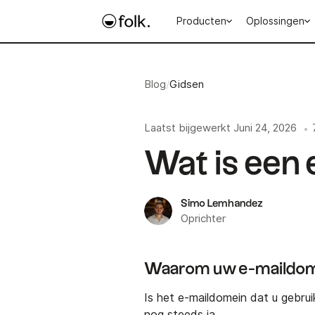
Producten
Oplossingen
Blog
/
Gidsen
Laatst bijgewerkt
Juni 24, 2026
•
Wat is een
Simo Lemhandez
Oprichter
Waarom uw e-maildomei
Is het e-maildomein dat u gebru
nog steeds ja.