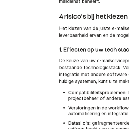
maildienst beheert.
4 risico's bij het kiez
Het kiezen van de juiste e-mails
leverbaarheid ervan en de mogeli
1. Effecten op uw tech sta
De keuze van uw e-mailservicepr
bestaande technologiestack. Ver
integratie met andere software 
huidige systemen, kunt u te make
Compatibiliteitsproblemen:
projectbeheer of andere ess
Verstoringen in de workflow
automatisering en integratie
Datasilo's:
gefragmenteerde 
uniform beeld van uw commu